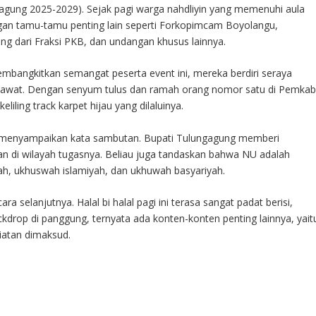
gung 2025-2029). Sejak pagi warga nahdliyin yang memenuhi aula
an tamu-tamu penting lain seperti Forkopimcam Boyolangu,
ng dari Fraksi PKB, dan undangan khusus lainnya.
mbangkitkan semangat peserta event ini, mereka berdiri seraya
lawat. Dengan senyum tulus dan ramah orang nomor satu di Pemka
iling track karpet hijau yang dilaluinya.
n menyampaikan kata sambutan. Bupati Tulungagung memberi
n di wilayah tugasnya. Beliau juga tandaskan bahwa NU adalah
, ukhuswah islamiyah, dan ukhuwah basyariyah.
 selanjutnya. Halal bi halal pagi ini terasa sangat padat berisi,
drop di panggung, ternyata ada konten-konten penting lainnya, yait
iatan dimaksud.