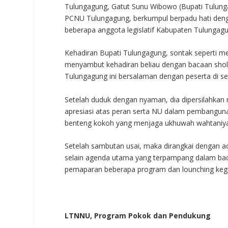
Tulungagung, Gatut Sunu Wibowo (Bupati Tulunga
PCNU Tulungagung, berkumpul berpadu hati deng
beberapa anggota legislatif Kabupaten Tulungagu
Kehadiran Bupati Tulungagung, sontak seperti me
menyambut kehadiran beliau dengan bacaan sho
Tulungagung ini bersalaman dengan peserta di sekel
Setelah duduk dengan nyaman, dia dipersilahka
apresiasi atas peran serta NU dalam pembanguna
benteng kokoh yang menjaga ukhuwah wahtaniyah
Setelah sambutan usai, maka dirangkai dengan acara
selain agenda utama yang terpampang dalam back
pemaparan beberapa program dan lounching keg
LTNNU, Program Pokok dan Pendukung