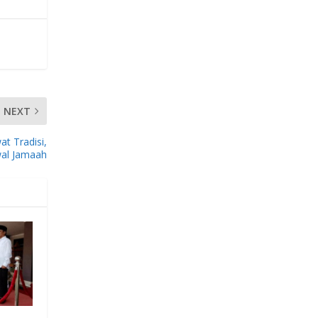
NEXT
t Tradisi,
wal Jamaah