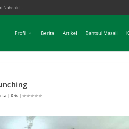
i Nahdatul...
Profil
Berita
Artikel
Bahtsul Masail
K
aunching
rita
|
0
|